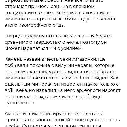
бирюзовый цвет. Вероятнее всего, за это
отвечают примеси свинца в сложном
соединении с железом. Белые включения в
амазоните — вростки альбита – другого члена
этого изоморфного ряда.
Твердость камня по шкале Мооса — 6-6,5, что
сравнимо с твердостью стекла, поэтому он
может царапаться им с усилием.
Камень назван в честь реки Амазонки, где
добывали похожие с виду минералы, которые,
впрочем оказались разновидностью нефрита,
амазонит на Амазонке так и не был найден. Как
отдельный минерал он известен науке только с
XVIII века, но изделия из него археологи находят
в разных местах, в том числе в гробнице
Тутанхамона.
Амазонит символизирует вдохновение и
привлекательность, спокойствие и уверенность
в себе. Считается, что он дарит силы для