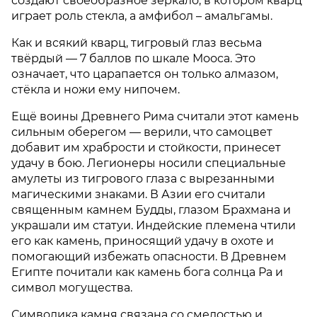
создают своеобразное зеркало, в котором кварц
играет роль стекла, а амфибол – амальгамы.
Как и всякий кварц, тигровый глаз весьма
твёрдый — 7 баллов по шкале Мооса. Это
означает, что царапается он только алмазом,
стёкла и ножи ему нипочем.
Ещё воины Древнего Рима считали этот камень
сильным оберегом — верили, что самоцвет
добавит им храбрости и стойкости, принесет
удачу в бою. Легионеры носили специальные
амулеты из тигрового глаза с вырезанными
магическими знаками. В Азии его считали
священным камнем Будды, глазом Брахмана и
украшали им статуи. Индейские племена чтили
его как камень, приносящий удачу в охоте и
помогающий избежать опасности. В Древнем
Египте почитали как камень бога солнца Ра и
символ могущества.
Символика камня связана со смелостью и