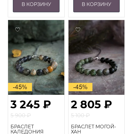
В КОРЗИНУ
В КОРЗИНУ
3 245
₽
2 805
₽
5 900
₽
5 100
₽
Первоначальная
Первоначальная
Текущая
Текущая
БРАСЛЕТ
БРАСЛЕТ МОГОЙ-
цена
цена
цена:
цена:
КАЛЕДОНИЯ
ХАН
составляла
составляла
3
2