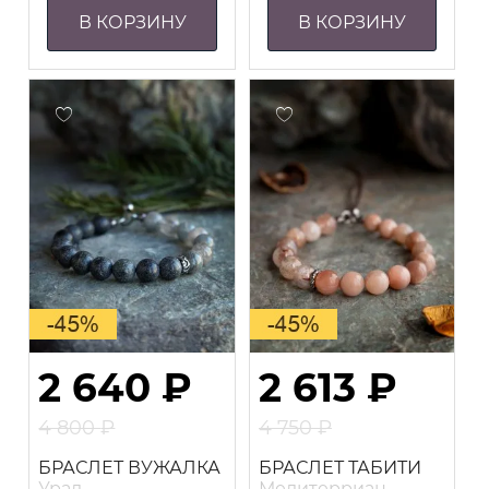
В КОРЗИНУ
В КОРЗИНУ
2 640
₽
2 613
₽
4 800
₽
4 750
₽
Первоначальная
Первоначальная
Текущая
Текущая
БРАСЛЕТ ВУЖАЛКА
БРАСЛЕТ ТАБИТИ
цена
цена
цена:
цена:
Урал
Медитерриан