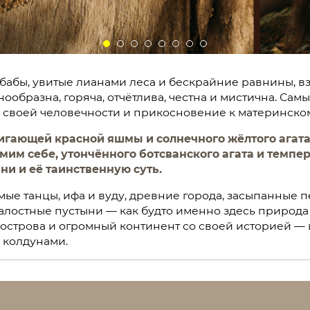
бабы, увитые лианами леса и бескрайние равнины, в
ообразна, горяча, отчётлива, честна и мистична. Сам
о своей человечности и прикосновение к материнско
гающей красной яшмы и солнечного жёлтого агата,
им себе, утончённого ботсванского агата и темпе
и и её таинственную суть.
ые танцы, ифа и вуду, древние города, засыпанные п
лостные пустыни — как будто именно здесь природа р
 острова и огромный континент со своей историей —
 колдунами.