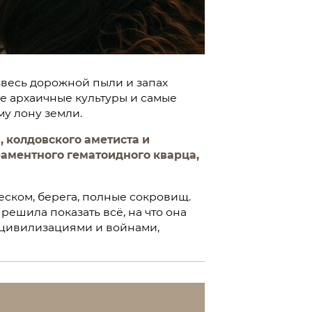
звесь дорожной пыли и запах
ые архаичные культуры и самые
му лону земли.
 колдовского аметиста и
раментного гематоидного кварца,
еском, берега, полные сокровищ.
ешила показать всё, на что она
 цивилизациями и войнами,