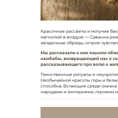
Красочные рассветы и могучие бао
магнолий в воздухе — Саванна разн
загадочные обряды, острое чувств
Мы рассказали о них языком обжи
камбабы, возвращающей нас к сам
рассказывающего про волю к жизн
Таинственные ритуалы и неукротим
Необычайной красоты горы и безжа
способна. Встающие среди океана
народами и империями, героями и