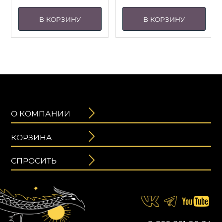
В КОРЗИНУ
В КОРЗИНУ
О КОМПАНИИ
КОРЗИНА
СПРОСИТЬ
2 640
₽
4 800
₽
Первоначальная
Текущая
БРАСЛЕТ ВАГОБА
цена
цена: