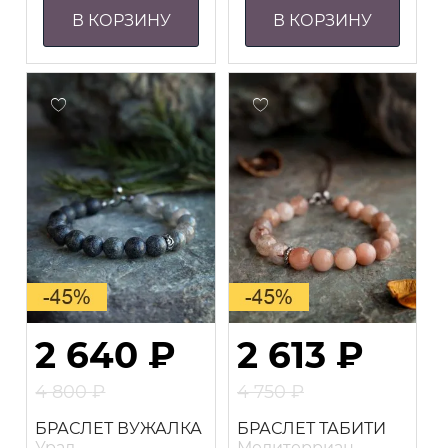
В КОРЗИНУ
В КОРЗИНУ
2 640
₽
2 613
₽
4 800
₽
4 750
₽
Первоначальная
Первоначальная
Текущая
Текущая
БРАСЛЕТ ВУЖАЛКА
БРАСЛЕТ ТАБИТИ
цена
цена
цена:
цена:
Урал
Медитерриан