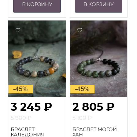
В КОРЗИНУ
В КОРЗИНУ
3 245
₽
2 805
₽
5 900
₽
5 100
₽
Первоначальная
Первоначальная
Текущая
Текущая
БРАСЛЕТ
БРАСЛЕТ МОГОЙ-
цена
цена
цена:
цена:
КАЛЕДОНИЯ
ХАН
составляла
составляла
3
2