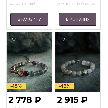
800 ₽.
750 ₽.
лодолитовый
гематитовый кварц
В КОРЗИНУ
В КОРЗИНУ
2 778
₽
2 915
₽