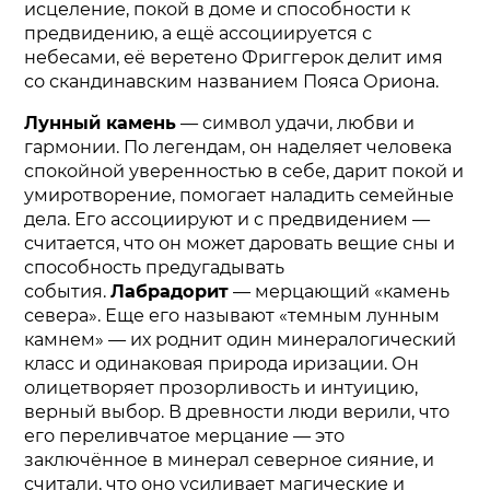
исцеление, покой в доме и способности к
предвидению, а ещё ассоциируется с
небесами, её веретено Фриггерок делит имя
со скандинавским названием Пояса Ориона.
Лунный камень
— символ удачи, любви и
гармонии. По легендам, он наделяет человека
спокойной уверенностью в себе, дарит покой и
умиротворение, помогает наладить семейные
дела. Его ассоциируют и с предвидением —
считается, что он может даровать вещие сны и
способность предугадывать
события.
Лабрадорит
— мерцающий «камень
севера». Еще его называют «темным лунным
камнем» — их роднит один минералогический
класс и одинаковая природа иризации. Он
олицетворяет прозорливость и интуицию,
верный выбор. В древности люди верили, что
его переливчатое мерцание — это
заключённое в минерал северное сияние, и
считали, что оно усиливает магические и