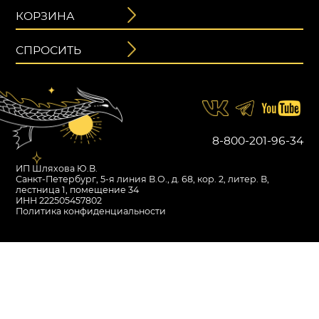
КОРЗИНА
СПРОСИТЬ
1 980
₽
3 600
₽
Первоначальная
Текущая
БРАСЛЕТ ГВИНЕВРА
цена
цена:
составляла
8-800-201-96-34
1
Альбион
3
980 ₽.
амазонит, агат белый
600 ₽.
ИП Шляхова Ю.В.
Санкт-Петербург, 5-я линия В.О., д. 68, кор. 2, литер. В,
лестница 1, помещение 34
В КОРЗИНУ
ИНН 222505457802
Политика конфиденциальности