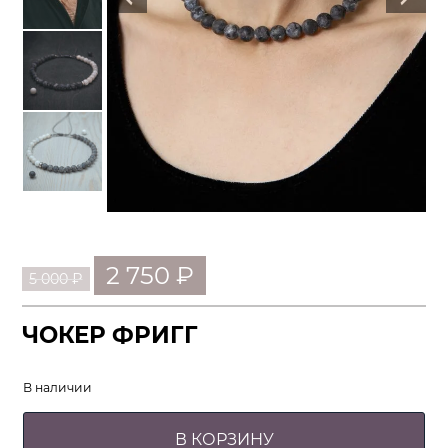
Первоначальная
Текущая
2 750
₽
5 000
₽
цена
цена:
составляла
2
5
750 ₽.
ЧОКЕР ФРИГГ
000 ₽.
В наличии
В КОРЗИНУ