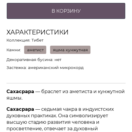
В КОРЗИНУ
ХАРАКТЕРИСТИКИ
Коллекция: Тибет
Камни
аметист
яшма кунжутная
Декоративная бусина
нет
Застежка
американский микрокорд
Сахасрара
— браслет из аметиста и кунжутной
яшмы.
Сахасрара
— седьмая чакра в индуистских
духовных практиках. Она символизирует
высшую стадию развития человека и
просветление, отвечает за духовный