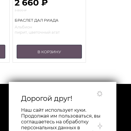
2 660
₽
3 800
₽
Первоначальная
Текущая
цена
БРАСЛЕТ ДАЛ РИАДА
цена:
составляла
2
Альбион
3
660 ₽.
я
пирит, цветочный агат
800 ₽.
В КОРЗИНУ
Дорогой друг!
Наш сайт использует куки.
Продолжая им пользоваться, вы
соглашаетесь на обработку
персональных данных в