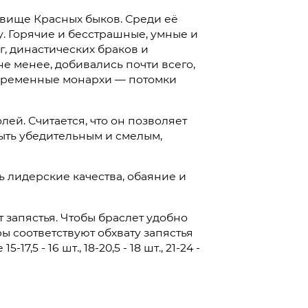
звище Красных быков. Среди её
. Горячие и бесстрашные, умные и
, династических браков и
е менее, добивались почти всего,
современные монархи — потомки
ей. Считается, что он позволяет
ыть убедительным и смелым,
ть лидерские качества, обаяние и
 запястья. Чтобы браслет удобно
ы соответствуют обхвату запястья
,5 - 16 шт., 18-20,5 - 18 шт., 21-24 -