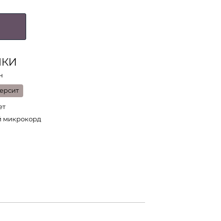
ИКИ
н
ерсит
ет
й микрокорд