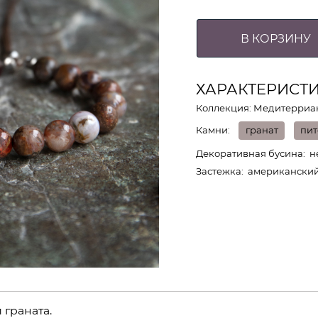
В КОРЗИНУ
ХАРАКТЕРИСТ
Коллекция: Медитерриа
Камни
гранат
пит
Декоративная бусина
н
Застежка
американски
 граната.