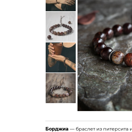
Борджиа
— браслет из питерсита и