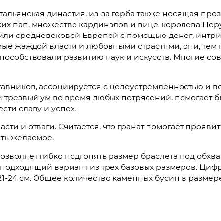
альянская династия, из-за герба также носящая про
их пап, множество кардиналов и вице-королева Перу
ли средневековой Европой с помощью денег, интриг
е жаждой власти и любовными страстями, они, тем н
но способствовали развитию наук и искусств. Многие 
тавников, ассоциируется с целеустремлённостью и вол
 трезвый ум во время любых потрясений, помогает б
сти славу и успех.
асти и отваги. Считается, что гранат помогает прояви
ить желаемое.
зволяет гибко подгонять размер браслета под обхват
 подходящий вариант из трех базовых размеров. Цифр
 21-24 см. Общее количество каменных бусин в размере 15-17