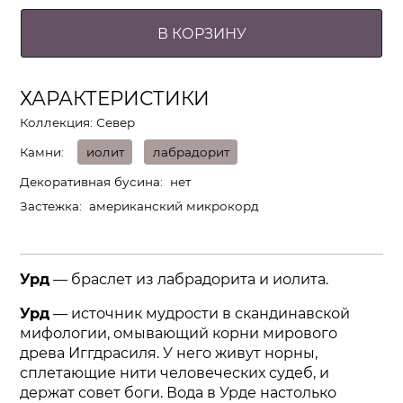
В КОРЗИНУ
ХАРАКТЕРИСТИКИ
Коллекция: Север
Камни
иолит
лабрадорит
Декоративная бусина
нет
Застежка
американский микрокорд
Урд
— браслет из лабрадорита и иолита.
Урд
— источник мудрости в скандинавской
мифологии, омывающий корни мирового
древа Иггдрасиля. У него живут норны,
сплетающие нити человеческих судеб, и
держат совет боги. Вода в Урде настолько