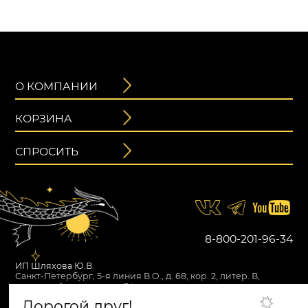
О КОМПАНИИ
КОРЗИНА
СПРОСИТЬ
2 695
₽
4 900
₽
Первоначальная
Текущая
БРАСЛЕТ ВОТАН
цена
цена:
составляла
8-800-201-96-34
2
Север
4
695 ₽.
кварц облачный,
900 ₽.
ИП Шляхова Ю.В.
лабрадорит
Санкт-Петербург, 5-я линия В.О., д. 68, кор. 2, литер. В,
лестница 1, помещение 34
В КОРЗИНУ
ИНН 222505457802
Дорогой друг!
Политика конфиденциальности